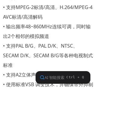
• 支持MPEG-2标清/高清、H.264/MPEG-4
AVC标清/高清解码
• 输出频率48~860MHz连续可调，同时输
出2个相邻的模拟频道
• 支持PAL B/G、PAL D/K、NTSC、
SECAM D/K、SECAM B/G等各种电视制式
标准
• 支持A2立体声调制（选配）
• 使用标准VSB 调变技术，并确保带外抑制
比平均高于56dBc
• RF输出电平可达100dBuV/ch
• 支持HTTP WEB控制与监控
• 支持FTP和USB两种升级模式