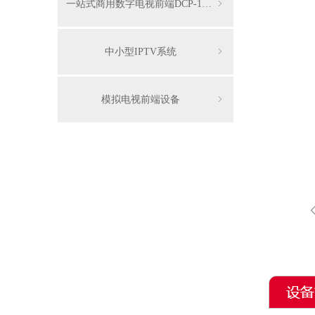
一站式商用数字电视前端DCP-1000
ꁇ
中小型IPTV系统
ꁇ
模拟电视前端设备
ꁇ