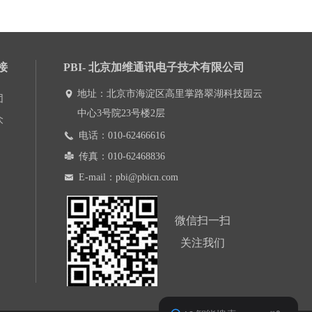
接
PBI- 北京加维通讯电子技术有限公司
地址：北京市海淀区高里掌路翠湖科技园云
넹
团
中心3号院23号楼2层
众
电话：010-62466616
끅
传真：010-62468836
넔
E-mail：pbi@pbicn.com
낂
微信扫一扫
关注我们