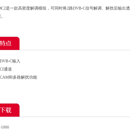
000DC2是一款高密度解调模组，可同时将2路DVB-C信号解调、解扰后
案。
DVB-C输入
CI
通道
CAM
和多路解扰功能
-1000