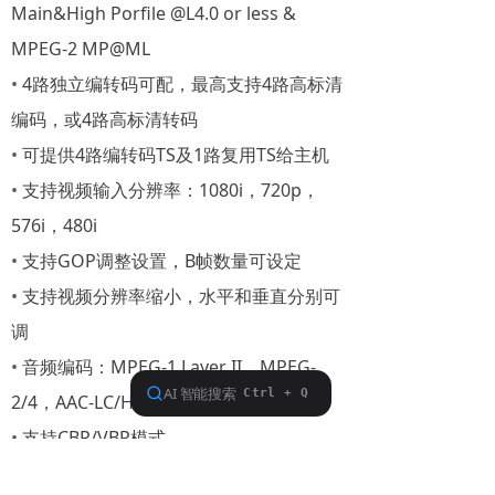
Main&High Porfile @L4.0 or less &
MPEG-2 MP@ML
•
4路独立编转码可配，最高支持4路高标清
编码，或4路高标清转码
•
可提供4路编转码TS及1路复用TS给主机
•
支持视频输入分辨率：1080i，720p，
576i，480i
•
支持GOP调整设置，B帧数量可设定
•
支持视频分辨率缩小，水平和垂直分别可
调
•
音频编码：MPEG-1 Layer II，MPEG-
2/4，AAC-LC/HE-AAC
•
支持CBR/VBR模式
•
采样格式：4:2:0 10bit，YCbCr